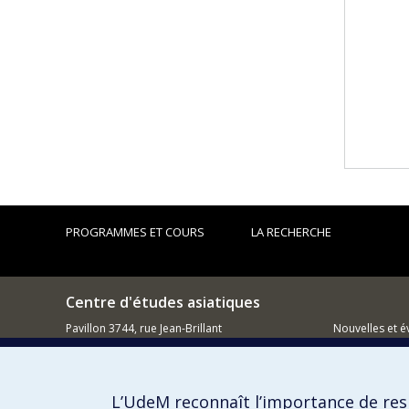
PROGRAMMES ET COURS
LA RECHERCHE
Centre d'études asiatiques
Pavillon 3744, rue Jean-Brillant
Nouvelles et 
Montréal QC H3C 3J7
Comment so
514 343-5970
L’UdeM reconnaît l’importance de resp
Courriel