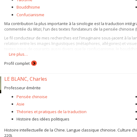
Bouddhisme
Confucianisme
Ma contribution la plus importante à la sinologie est la traduction intégr
commentée du
Mozi
, l'un des textes fondateurs de la pensée chinoise (
Le fil conducteur de mes recherches est l'imaginaire sous-jacent à la lang
relation entre les images linguistiques (métaphores, allégories) et visuel
textes issus de courants aussi divers que le confucianisme, le bouddhi
Lire plus…
Sur le plan méthodologique, je m'applique à la fois aux études philologi
pertinents) ; j'ai effectué des enquêtes ponctuelles sur le terrain (en Chi
Profil complet
directement avec des peintres et des calligraphes afin de transmettre 
J'ai réalisé une exposition d'oeuvres originales à Pékin (été 2013 : peintu
LE BLANC, Charles
pris une nouvelle forme à l'Université de Montréal, au Carrefour des art
Professeur émérite
Sages en images
; puis, partiellement, à la Bibliothèque des lettres et sc
Pensée chinoise
Mes déplacements vers les hauts-lieux des la civilisation chinoise (sites 
documentaires, etc.) me permettent de suivre, voire de contribuer acti
Asie
récupération systématique d'un héritage culturel millénaire. Cette tâche
Théories et pratiques de la traduction
intérêts intellectuels.
Histoire des idées politiques
Histoire intellectuelle de la Chine. Langue classique chinoise. Culture c
220).