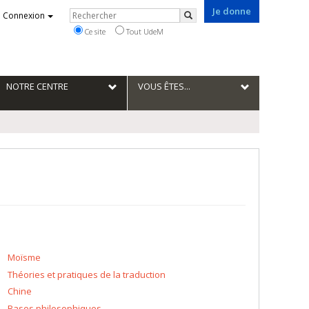
Je donne
Rechercher
Connexion
Rechercher
Ce site
Tout UdeM
NOTRE CENTRE
VOUS ÊTES...
Moïsme
Théories et pratiques de la traduction
Chine
Bases philosophiques