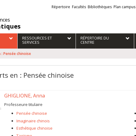
Liens
Répertoire
Facultés
Bibliothèques
Plan campus
externes
ences
atiques
RESSOURCES ET
RÉPERTOIRE DU
SERVICES
CENTRE
 : Pensée chinoise
rts en : Pensée chinoise
GHIGLIONE, Anna
Professeure titulaire
Pensée chinoise
Imaginaire chinois
Esthétique chinoise
Taoïsme