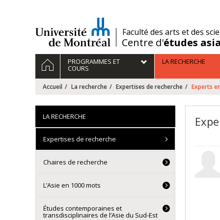
Passer
au
contenu
/
Faculté des arts et des sci
Centre d'
études asi
Navigation
ACCUEIL
PROGRAMMES ET
LA RECHERCHE
principale
COURS
Accueil
La recherche
Expertises de recherche
Experts en
LA RECHERCHE
Expe
Expertises de recherche
Chaires de recherche
L’Asie en 1000 mots
Études contemporaines et
transdisciplinaires de l’Asie du Sud-Est