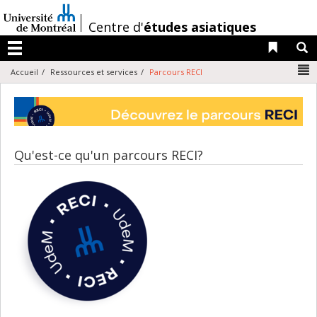
Passer
au
/
Centre d'
études asiatiques
contenu
Liens 
R
Menu
N
Accueil
Ressources et services
Parcours RECI
Qu'est-ce qu'un parcours RECI?