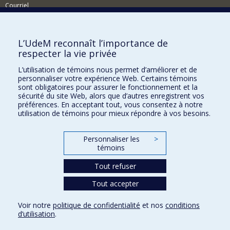
Courriel
Nouvelles et événements
Comment soutenir le Centre ?
L’UdeM reconnaît l’importance de
respecter la vie privée
BESOIN D'AIDE?
L’utilisation de témoins nous permet d’améliorer et de
Plan du site
personnaliser votre expérience Web. Certains témoins
Signaler une erreur
sont obligatoires pour assurer le fonctionnement et la
sécurité du site Web, alors que d’autres enregistrent vos
Accessibilité
préférences. En acceptant tout, vous consentez à notre
utilisation de témoins pour mieux répondre à vos besoins.
FACULTÉ DES ARTS ET DES SCIENCES
Nos départements et écoles
Personnaliser les
>
témoins
Nos centres d'études
Tout refuser
Nos programmes et cours
Tout accepter
Confidentialité
Voir notre
politique de confidentialité
et nos
conditions
Conditions d’utilisation
d’utilisation
.
Paramètres des témoins