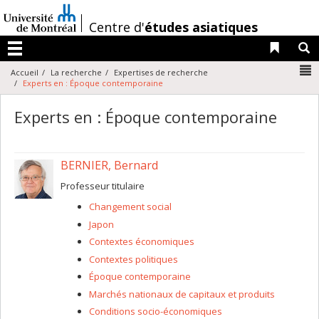
Passer
au
/
Centre d'
études asiatiques
contenu
Liens 
R
Menu
N
Accueil
La recherche
Expertises de recherche
Experts en : Époque contemporaine
Experts en : Époque contemporaine
BERNIER, Bernard
Professeur titulaire
Changement social
Japon
Contextes économiques
Contextes politiques
Époque contemporaine
Marchés nationaux de capitaux et produits
Conditions socio-économiques