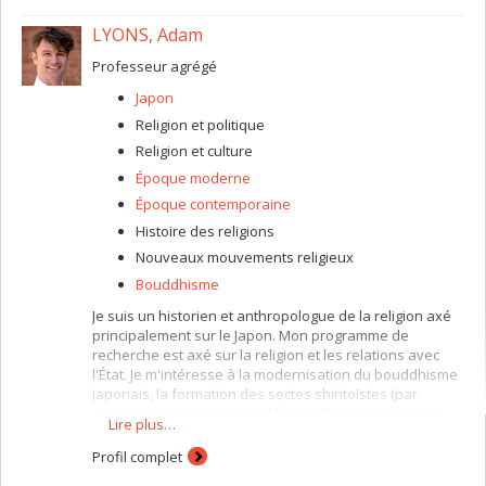
en période de crise. J,ai aussi fait des recherches et
LYONS, Adam
publié sur le Québec : agriculture, nationalisme,
économiej, marginalité.
Professeur agrégé
Japon
Religion et politique
Religion et culture
Époque moderne
Époque contemporaine
Histoire des religions
Nouveaux mouvements religieux
Bouddhisme
Je suis un historien et anthropologue de la religion axé
principalement sur le Japon. Mon programme de
recherche est axé sur la religion et les relations avec
l'État. Je m'intéresse à la modernisation du bouddhisme
japonais, la formation des sectes shintoïstes (par
opposition au shintoïsme d'État) et l'indigénisation du
Lire plus…
christianisme au Japon.
Profil complet