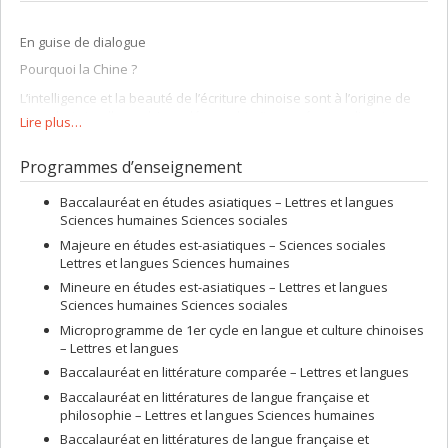
En guise de dialogue
Pourquoi la Chine ?
L’intelligence et la beauté de l’écriture chinoise sont à l’origine de
mon choix intellectuel. La paléographie (interprétation d’anciens
Lire plus…
codes graphiques) m’a orientée vers la sinologie. Mon sinogramme
préféré est
wén
文, qui signifie entre autres « culture lettrée ».
Programmes d’enseignement
Que signifie être sinologue ?
Baccalauréat en études asiatiques – Lettres et langues
Contribuer à l’avancement des connaissances d’un aspect
Sciences humaines Sciences sociales
particulier de la culture chinoise en appliquant des méthodes
Majeure en études est-asiatiques – Sciences sociales
d’analyse directe (ex. : exégèse de sources chinoises, enquêtes
Lettres et langues Sciences humaines
sur le terrain). Les diplômes sanctionnent l’appartenance à la
catégorie des sinologues. Voici trois étapes de ma formation
Mineure en études est-asiatiques – Lettres et langues
universitaire :
Sciences humaines Sciences sociales
1993
Microprogramme de 1er cycle en langue et culture chinoises
– Lettres et langues
Doctorat en études de l’Extrême-Orient (Chine), Université Paris 7,
Baccalauréat en littérature comparée – Lettres et langues
Département de langues et civilisations de l’Asie orientale.
Baccalauréat en littératures de langue française et
1988
philosophie – Lettres et langues Sciences humaines
Diplôme d’études approfondies (D.E.A.) en études de l’Extrême-
Baccalauréat en littératures de langue française et