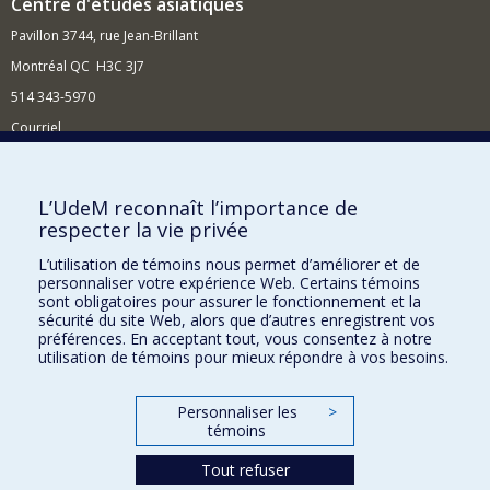
Centre d'études asiatiques
Pavillon 3744, rue Jean-Brillant
Montréal QC H3C 3J7
514 343-5970
Courriel
Nouvelles et événements
Comment soutenir le Centre ?
L’UdeM reconnaît l’importance de
respecter la vie privée
BESOIN D'AIDE?
L’utilisation de témoins nous permet d’améliorer et de
Plan du site
personnaliser votre expérience Web. Certains témoins
Signaler une erreur
sont obligatoires pour assurer le fonctionnement et la
sécurité du site Web, alors que d’autres enregistrent vos
Accessibilité
préférences. En acceptant tout, vous consentez à notre
utilisation de témoins pour mieux répondre à vos besoins.
FACULTÉ DES ARTS ET DES SCIENCES
Nos départements et écoles
Personnaliser les
>
témoins
Nos centres d'études
Tout refuser
Nos programmes et cours