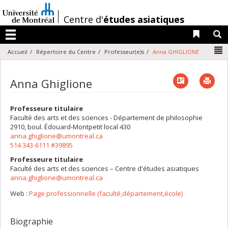
Passer
au
/
Centre d'
études asiatiques
contenu
Liens 
R
Menu
N
Accueil
Répertoire du Centre
Professeur(e)s
Anna GHIGLIONE
Vcard
Imp
Anna Ghiglione
Professeure titulaire
Faculté des arts et des sciences - Département de philosophie
2910, boul. Édouard-Montpetit
local 430
anna.ghiglione@umontreal.ca
514 343-6111 #39895
Professeure titulaire
Faculté des arts et des sciences – Centre d'études asiatiques
anna.ghiglione@umontreal.ca
Web :
Page professionnelle (faculté,département,école)
Biographie