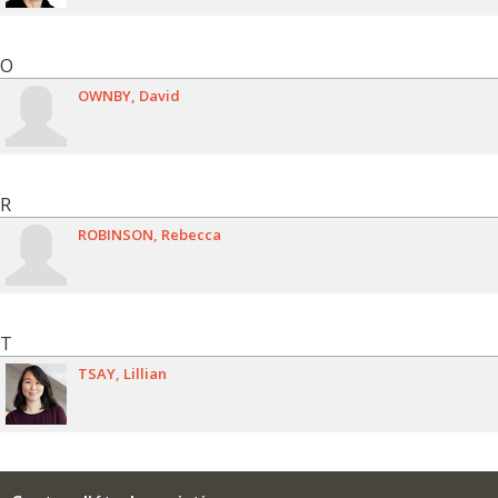
O
OWNBY
David
R
ROBINSON
Rebecca
T
TSAY
Lillian