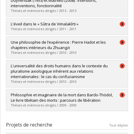
Duyvendak (1953) et Mathieu (2008) : intentions,
Diplôme obtenu :
Ph. D.
interventions, fonctionnalité
Lien vers le document dans Papyrus
Thèses et mémoires dirigés / 2013 - 2013
Diplômé(e) :
Laporte, Luc
L'éveil dans le « Sûtra de Vimalakîrti »
Cycle :
Maîtrise
Thèses et mémoires dirigés / 2011 - 2011
Diplôme obtenu :
M.A.
Lien vers le document dans Papyrus
Diplômé(e) :
Pelletier, Jean-Sébastien
Une philosophie de l’expérience : Pierre Hadot et les
Cycle :
Maîtrise
chapitres intérieurs du Zhuangzi
Diplôme obtenu :
M.A.
Thèses et mémoires dirigés / 2010 - 2010
Lien vers le document dans Papyrus
Diplômé(e) :
Drouin-Trempe, Victor
L'universalité des droits humains dans le contexte du
Cycle :
Maîtrise
pluralisme axiologique inhérent aux relations
Diplôme obtenu :
M.A.
internationales : le cas du confucianisme
Lien vers le document dans Papyrus
Thèses et mémoires dirigés / 2010 - 2010
Diplômé(e) :
Drolet, Marie-Josée
Philosophie et imaginaire de la mort dans Bardo-Thödol,
Cycle :
Doctorat
Le livre tibétain des morts : parcours de libération
Diplôme obtenu :
Ph. D.
Thèses et mémoires dirigés / 2009 - 2009
Lien vers le document dans Papyrus
Diplômé(e) :
Gagnon, Jessie
Cycle :
Maîtrise
Projets de recherche
Tout déplier
Diplôme obtenu :
M.A.