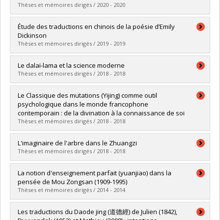
Lien vers le document dans Papyrus
Thèses et mémoires dirigés / 2020 - 2020
Diplômé(e) :
Élie, Augustin
Étude des traductions en chinois de la poésie d’Emily
Cycle :
Maîtrise
Dickinson
Diplôme obtenu :
M.A.
Thèses et mémoires dirigés / 2019 - 2019
Lien vers le document dans Papyrus
Diplômé(e) :
Ma, Li
Le dalaï-lama et la science moderne
Cycle :
Maîtrise
Thèses et mémoires dirigés / 2018 - 2018
Diplôme obtenu :
M.A.
Lien vers le document dans Papyrus
Diplômé(e) :
Bellard, Benoit T.
Le Classique des mutations (Yijing) comme outil
Cycle :
Maîtrise
psychologique dans le monde francophone
Diplôme obtenu :
M.A.
contemporain : de la divination à la connaissance de soi
Lien vers le document dans Papyrus
Thèses et mémoires dirigés / 2018 - 2018
Diplômé(e) :
Jutras, Jean-François
L'imaginaire de l'arbre dans le Zhuangzi
Cycle :
Maîtrise
Thèses et mémoires dirigés / 2018 - 2018
Diplôme obtenu :
M.A.
Lien vers le document dans Papyrus
Diplômé(e) :
Avarguès, Marion
La notion d'enseignement parfait (yuanjiao) dans la
Cycle :
Doctorat
pensée de Mou Zongsan (1909-1995)
Diplôme obtenu :
Ph. D.
Thèses et mémoires dirigés / 2014 - 2014
Lien vers le document dans Papyrus
Diplômé(e) :
Boisclair, Annie
Les traductions du Daode jing (道德經) de Julien (1842),
Cycle :
Doctorat