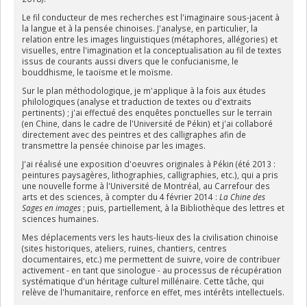
Le fil conducteur de mes recherches est l'imaginaire sous-jacent à
la langue et à la pensée chinoises. J'analyse, en particulier, la
relation entre les images linguistiques (métaphores, allégories) et
visuelles, entre l'imagination et la conceptualisation au fil de textes
issus de courants aussi divers que le confucianisme, le
bouddhisme, le taoïsme et le moïsme.
Sur le plan méthodologique, je m'applique à la fois aux études
philologiques (analyse et traduction de textes ou d'extraits
pertinents) ; j'ai effectué des enquêtes ponctuelles sur le terrain
(en Chine, dans le cadre de l'Université de Pékin) et j'ai collaboré
directement avec des peintres et des calligraphes afin de
transmettre la pensée chinoise par les images.
J'ai réalisé une exposition d'oeuvres originales à Pékin (été 2013 :
peintures paysagères, lithographies, calligraphies, etc.), qui a pris
une nouvelle forme à l'Université de Montréal, au Carrefour des
arts et des sciences, à compter du 4 février 2014 :
La Chine des
Sages en images
; puis, partiellement, à la Bibliothèque des lettres et
sciences humaines.
Mes déplacements vers les hauts-lieux des la civilisation chinoise
(sites historiques, ateliers, ruines, chantiers, centres
documentaires, etc.) me permettent de suivre, voire de contribuer
activement - en tant que sinologue - au processus de récupération
systématique d'un héritage culturel millénaire. Cette tâche, qui
relève de l'humanitaire, renforce en effet, mes intérêts intellectuels.