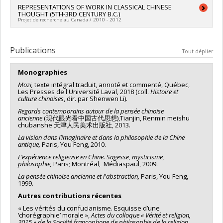
Lien vers le document dans Papyrus
REPRESENTATIONS OF WORK IN CLASSICAL CHINESE
THOUGHT (5TH-3RD CENTURY B.C.)
Projet de recherche au Canada / 2010 - 2012
Chercheur principal :
Anna Ghiglione
Publications
Tout déplier
Monographies
Mozi,
texte intégral traduit, annoté et commenté, Québec,
Les Presses de l'Université Laval, 2018 (coll.
Histoire et
culture chinoises
, dir. par Shenwen Li).
Regards contemporains autour de la pensée chinoise
ancienne
(现代眼光看中国古代思想),Tianjin, Renmin meishu
chubanshe 天津人民美术出版社, 2013.
La vision dans l’imaginaire et dans la philosophie de la Chine
antique,
Paris, You Feng, 2010.
L’expérience religieuse en Chine. Sagesse, mysticisme,
philosophie,
Paris; Montréal, Médiaspaul, 2009.
La pensée chinoise ancienne et l'abstraction,
Paris, You Feng,
1999.
Autres contributions récentes
« Les vérités du confucianisme. Esquisse d’une
‘chorégraphie’ morale »,
Actes du colloque « Vérité et religion,
2015 » de la Société francophone de philosophie de la religion
,