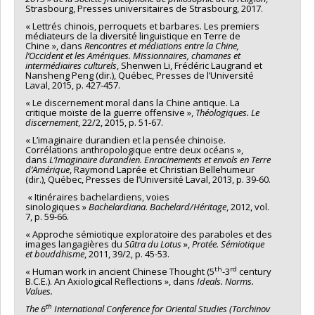
Strasbourg, Presses universitaires de Strasbourg, 2017.
« Lettrés chinois, perroquets et barbares. Les premiers
médiateurs de la diversité linguistique en Terre de
Chine », dans
Rencontres et médiations entre la Chine,
l’Occident et les Amériques. Missionnaires, chamanes et
intermédiaires culturels
, Shenwen Li, Frédéric Laugrand et
Nansheng Peng (dir.), Québec, Presses de l’Université
Laval, 2015, p. 427-457.
« Le discernement moral dans la Chine antique. La
critique moïste de la guerre offensive »,
Théologiques. Le
discernement
, 22/2, 2015, p. 51-67.
« L’imaginaire durandien et la pensée chinoise.
Corrélations anthropologique entre deux océans »,
dans
L’
Imaginaire durandien. Enracinements et envols en Terre
d’Amérique
, Raymond Laprée et Christian Bellehumeur
(dir.), Québec, Presses de l’Université Laval, 2013, p. 39-60.
« Itinéraires bachelardiens, voies
sinologiques »
Bachelardiana
.
Bachelard/Héritage
, 2012, vol.
7, p. 59-66.
« Approche sémiotique exploratoire des paraboles et des
images langagières du
Sūtra du Lotus
»,
Protée. Sémiotique
et bouddhisme
, 2011, 39/2, p. 45-53.
th
rd
« Human work in ancient Chinese Thought (5
-3
century
B.C.E.). An Axiological Reflections », dans
Ideals. Norms.
Values.
th
The 6
International Conference for Oriental Studies (Torchinov