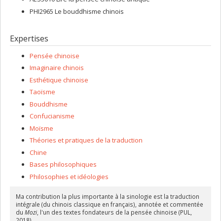
sur les jugements de valeur.
PHI2965 Le bouddhisme chinois
Une formation en philosophie chinoise est-elle utile ?
Elle a façonné ma vision de l’homme et du monde en enrichissant
Expertises
mes modes de communication et d’intelligibilité. J’ai eu la grande
chance, et un peu de mérite, d’obtenir régulièrement des bourses,
Pensée chinoise
des charges de cours ou des conférences au sein
d’établissements universitaires français (Paris 13, Bordeaux 3,
Imaginaire chinois
Collège international de philosophie, École pratique des hautes
Esthétique chinoise
études), des subventions d’organismes canadiens (FQRSC, CRSH)
Taoïsme
et chinois (Université de Pékin, Institut Confucius), ainsi que la
permanence à l’Université de Montréal.
Bouddhisme
Confucianisme
Moïsme
Théories et pratiques de la traduction
Chine
Bases philosophiques
Philosophies et idéologies
Ma contribution la plus importante à la sinologie est la traduction
intégrale (du chinois classique en français), annotée et commentée
du
Mozi
, l'un des textes fondateurs de la pensée chinoise (PUL,
2018).