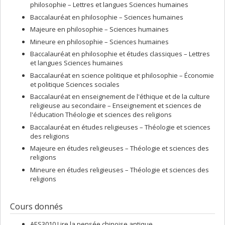
Orient (Chine), Université Paris 7, Département de langues et
philosophie – Lettres et langues Sciences humaines
civilisations de l’Asie orientale.
Baccalauréat en philosophie – Sciences humaines
1987
Majeure en philosophie – Sciences humaines
Maîtrise en langues et littératures orientales (chinois), Université
Mineure en philosophie – Sciences humaines
de Venise, Faculté des langues et littératures orientales.
Baccalauréat en philosophie et études classiques – Lettres
et langues Sciences humaines
Combien de temps faut-il pour devenir sinologue ?
Baccalauréat en science politique et philosophie – Économie
Le penseur confucianiste Xunzi me suggère cette réponse : « Un
et politique Sciences sociales
homme [moralement] noble affirme que l’étude est interminable »
(premier chapitre de l’œuvre éponyme, IIIe s. av. notre ère). J’ai
Baccalauréat en enseignement de l'éthique et de la culture
environ 36 ans d’expérience dans mon domaine. Mon professorat
religieuse au secondaire – Enseignement et sciences de
er
à l’Université de Montréal a débuté le 1
juin 2002. On ne cesse
l'éducation Théologie et sciences des religions
jamais d’apprendre.
Baccalauréat en études religieuses – Théologie et sciences
des religions
Peut-on voyager en Chine ?
Majeure en études religieuses – Théologie et sciences des
Le peuple chinois est accueillant, dynamique et cordial. Mon
religions
premier séjour en Chine date du début des années 1980. En 2012-
Mineure en études religieuses – Théologie et sciences des
2013, pendant 12 mois, j’ai été professeure en échange à
religions
l’Université de Pékin.
Faut-il être « pratiquant » pour maîtriser le mysticisme oriental ?
Cours donnés
Il est recommandé d’adopter une attitude objective et
anthropologique, en se situant à la place de l’Autre sans insister
AES3010 Lire la pensée chinoise antique