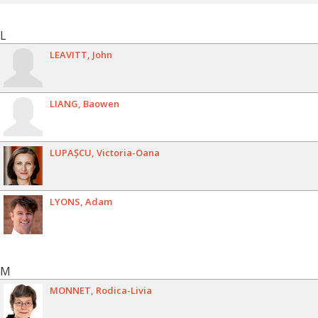
L
LEAVITT
John
LIANG
Baowen
LUPAȘCU
Victoria-Oana
LYONS
Adam
M
MONNET
Rodica-Livia