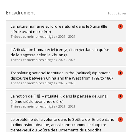
Encadrement
Tout déplier
La nature humaine et l’ordre naturel dans le Xunzi (IIIe
siècle avant notre ère)
Thèses et mémoires dirigés / 2024 - 2024
Diplômé(e) :
Paradis-Côté, Charles
L'Articulation humain/ciel (ren 人 / tian 天) dans la quête
Cycle :
Maîtrise
de la sagesse selon le Zhuangzi
Diplôme obtenu :
M.A.
Thèses et mémoires dirigés / 2023 - 2023
Lien vers le document dans Papyrus
Diplômé(e) :
Jean-Bressani, Antoine
Translating national identities in the (political) diplomatic
Cycle :
Maîtrise
discourse between China and the West from 1792 to 1867
Diplôme obtenu :
M.A.
Thèses et mémoires dirigés / 2023 - 2023
Lien vers le document dans Papyrus
Diplômé(e) :
Zheng, Xinnian
La notion de lǐ 禮, « ritualité », dans la pensée de Xunzi
Cycle :
Doctorat
(IIIème siècle avant notre ère)
Diplôme obtenu :
Ph. D.
Thèses et mémoires dirigés / 2021 - 2021
Lien vers le document dans Papyrus
Diplômé(e) :
Fredette-Lussier, Arnaud
Le problème de la volonté dans le Soûtra de l’Entrée dans
Cycle :
Maîtrise
la dimension absolue, aussi connu comme le chapitre
Diplôme obtenu :
M.A.
trente-neuf du Soûtra des Ornements du Bouddha