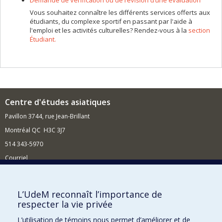
Demande de vérification ou de révision d’une évaluation
Vous souhaitez connaître les différents services offerts aux
étudiants, du complexe sportif en passant par l'aide à
l'emploi et les activités culturelles? Rendez-vous à la
section
Étudiant.
Centre d'études asiatiques
Pavillon 3744, rue Jean-Brillant
Montréal QC H3C 3J7
514 343-5970
Courriel
Nouvelles et événements
Comment soutenir le Centre ?
L’UdeM reconnaît l’importance de
respecter la vie privée
BESOIN D'AIDE?
L’utilisation de témoins nous permet d’améliorer et de
Plan du site