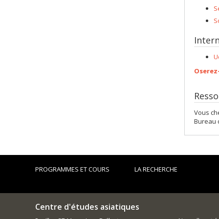
S
S
Inter
U
Oserez-
Resso
Vous che
Bureau d
PROGRAMMES ET COURS
LA RECHERCHE
Centre d'études asiatiques