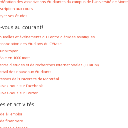
édération des associations étudiantes du campus de l'Université de Mont
nscription aux cours
ayer ses études
-vous au courant!
ouvelles et événements du Centre d'études asiatiques
'association des étudians du Cétase
ur Mitoyen
'Asie en 1000 mots
entre d'études et de recherches internationales (CÉRIUM)
ortail des nouveaux étudiants
resses de l'Université de Montréal
uivez-nous sur Facebook
uivez-nous sur Twitter
es et activités
ide à l'emploi
ide financière
ourses d'études