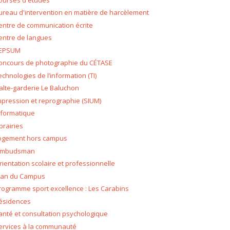
ureau d'intervention en matière de harcèlement
entre de communication écrite
entre de langues
EPSUM
oncours de photographie du CÉTASE
echnologies de l’information (TI)
alte-garderie Le Baluchon
mpression et reprographie (SIUM)
nformatique
ibrairies
ogement hors campus
mbudsman
rientation scolaire et professionnelle
lan du Campus
rogramme sport excellence : Les Carabins
ésidences
anté et consultation psychologique
ervices à la communauté