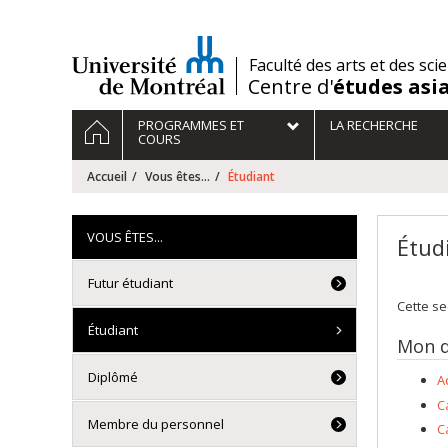
Passer
au
contenu
/
Faculté des arts et des sci
Centre d'
études asi
Navigation
ACCUEIL
PROGRAMMES ET
LA RECHERCHE
principale
COURS
Accueil
Vous êtes...
Étudiant
VOUS ÊTES...
Étud
Futur étudiant
Cette se
Étudiant
Mon d
Diplômé
A
C
Membre du personnel
C