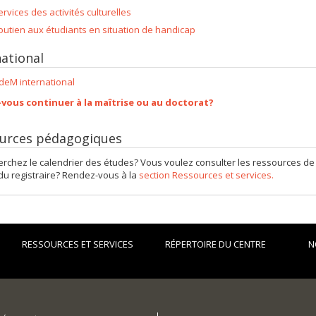
ervices des activités culturelles
outien aux étudiants en situation de handicap
national
deM international
vous continuer à la maîtrise ou au doctorat?
urces pédagogiques
rchez le calendrier des études? Vous voulez consulter les ressources d
u registraire? Rendez-vous à la
section Ressources et services.
RESSOURCES ET SERVICES
RÉPERTOIRE DU CENTRE
N