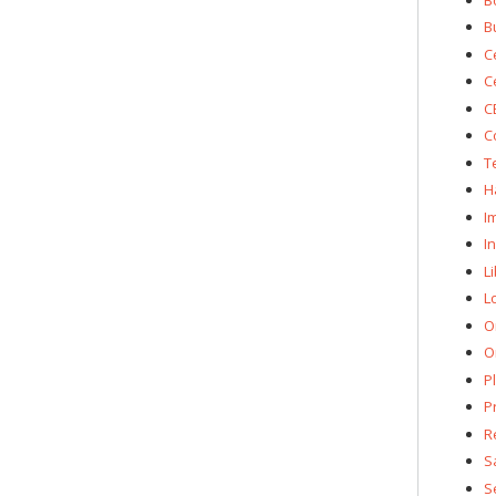
B
C
C
C
C
T
H
I
I
L
L
O
O
P
P
R
S
S