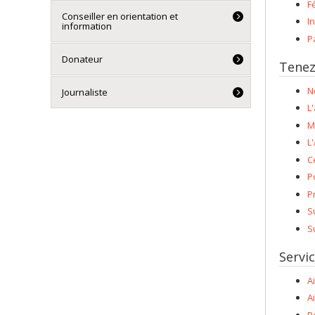
F
Conseiller en orientation et
I
information
P
Donateur
Tenez
N
Journaliste
L
M
L
C
P
P
S
S
Servic
A
A
B