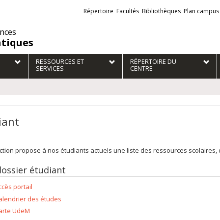
Liens
Répertoire
Facultés
Bibliothèques
Plan campus
externes
ences
atiques
RESSOURCES ET
RÉPERTOIRE DU
SERVICES
CENTRE
iant
ction propose à nos étudiants actuels une liste des ressources scolaires, d
ossier étudiant
ccès portail
alendrier des études
arte UdeM