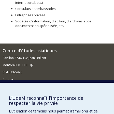
international, etc.)
Consulats et ambassades
Entreprises privées
Sociétés d'information, d'édition, d'archives et de
documentation spécialisée, etc.
Centre d'études asiatiques
Pavillon 3744, rue Jean-Brillant
Montréal QC H3C 3J7
514 343-5970
Courriel
Nouvelles et événements
Comment soutenir le Centre ?
L’UdeM reconnaît l’importance de
respecter la vie privée
BESOIN D'AIDE?
L’utilisation de témoins nous permet d’améliorer et de
Plan du site