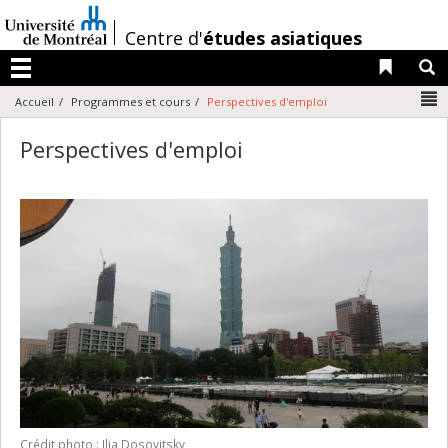
Passer
au
/
Centre d'
études asiatiques
contenu
Liens 
R
Menu
N
Accueil
Programmes et cours
Perspectives d'emploi
Perspectives d'emploi
Crédit photo : Ilia Dosovitsky