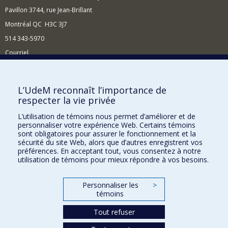
Pavillon 3744, rue Jean-Brillant
Montréal QC H3C 3J7
514 343-5970
Courriel
Nouvelles et événements
Comment soutenir le Centre ?
L’UdeM reconnaît l’importance de
respecter la vie privée
BESOIN D'AIDE?
L’utilisation de témoins nous permet d’améliorer et de
Plan du site
personnaliser votre expérience Web. Certains témoins
Signaler une erreur
sont obligatoires pour assurer le fonctionnement et la
sécurité du site Web, alors que d’autres enregistrent vos
Accessibilité
préférences. En acceptant tout, vous consentez à notre
utilisation de témoins pour mieux répondre à vos besoins.
FACULTÉ DES ARTS ET DES SCIENCES
Nos départements et écoles
Personnaliser les
>
témoins
Nos centres d'études
Tout refuser
Nos programmes et cours