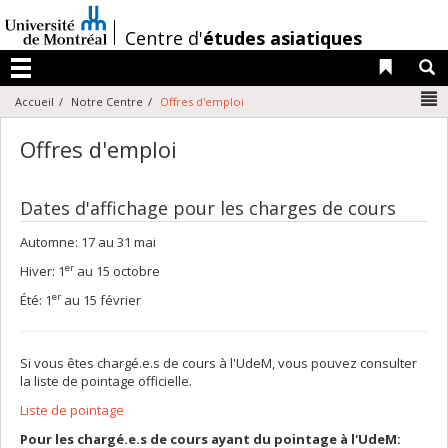
Passer
au
/
Centre d'
études asiatiques
contenu
Liens 
R
Menu
N
Accueil
Notre Centre
Offres d'emploi
Offres d'emploi
Dates d'affichage pour les charges de cours
Automne: 17 au 31 mai
er
Hiver: 1
au 15 octobre
er
Été: 1
au 15 février
Si vous êtes chargé.e.s de cours à l'UdeM, vous pouvez consulter
la liste de pointage officielle.
Liste de pointage
Pour les chargé.e.s de cours ayant du pointage à l'UdeM: