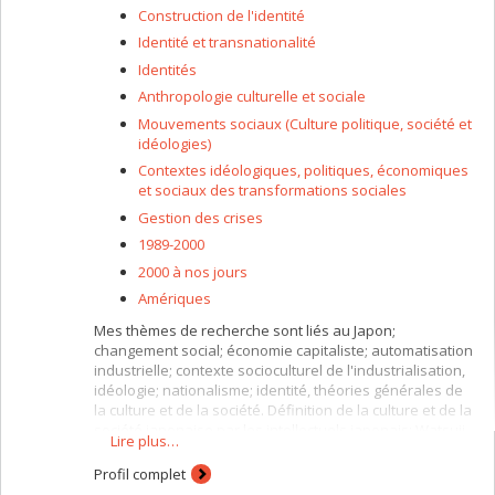
Construction de l'identité
Identité et transnationalité
Identités
Anthropologie culturelle et sociale
Mouvements sociaux (Culture politique, société et
idéologies)
Contextes idéologiques, politiques, économiques
et sociaux des transformations sociales
Gestion des crises
1989-2000
2000 à nos jours
Amériques
Mes thèmes de recherche sont liés au Japon;
changement social; économie capitaliste; automatisation
industrielle; contexte socioculturel de l'industrialisation,
idéologie; nationalisme; identité, théories générales de
la culture et de la société. Définition de la culture et de la
société japonaise par les intellectuels japonais; Watsuji
Lire plus…
Tetsurô, la modernité et la culture japonaise; visions de
la crise économique au Japon; les causes de la crise des
Profil complet
années 1990 au Japon; visions de l'économie japonaise