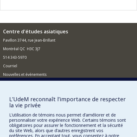
en période de crise. J,ai aussi fait des recherches et
publié sur le Québec : agriculture, nationalisme,
économiej, marginalité.
Centre d'études asiatiques
Pavillon 3744, rue Jean-Brillant
Montréal QC H3C 3J7
514 343-5970
Courriel
Nouvelles et événements
Comment soutenir le Centre ?
BESOIN D'AIDE?
L’UdeM reconnaît l’importance de respecter
la vie privée
Plan du site
Signaler une erreur
L’utilisation de témoins nous permet d’améliorer et de
personnaliser votre expérience Web. Certains témoins sont
Accessibilité
obligatoires pour assurer le fonctionnement et la sécurité
du site Web, alors que d’autres enregistrent vos
FACULTÉ DES ARTS ET DES SCIENCES
préférences. En acceptant tout, vous consentez à notre