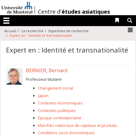
Passer
au
/
Centre d'
études asiatiques
contenu
Liens 
R
Menu
N
Accueil
La recherche
Expertises de recherche
Expert en : Identité et transnationalité
Expert en : Identité et transnationalité
BERNIER, Bernard
Professeur titulaire
Changement social
Japon
Contextes économiques
Contextes politiques
Époque contemporaine
Marchés nationaux de capitaux et produits
Conditions socio-économiques