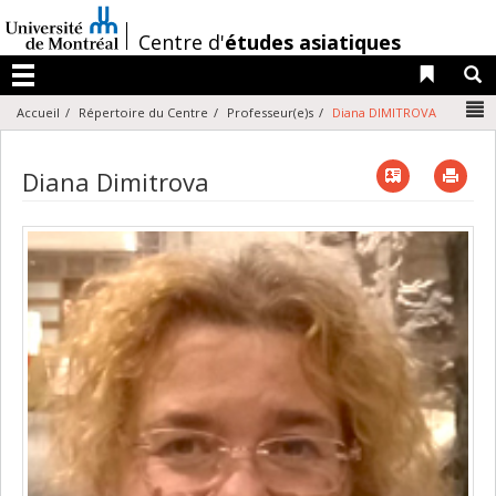
Passer
au
/
Centre d'
études asiatiques
contenu
Liens 
R
Menu
N
Accueil
Répertoire du Centre
Professeur(e)s
Diana DIMITROVA
Vcard
Imp
Diana Dimitrova