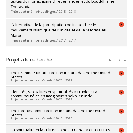
Diplôme obtenu :
M.A.
textes du monachisme chrétien ancien et du bouddhisme
Lien vers le document dans Papyrus
Theravada
Thèses et mémoires dirigés / 2018 - 2018
Diplômé(e) :
Cordeau, Dany
L’alternative de la participation politique chez le
Cycle :
Maîtrise
mouvement islamique de l’unicité et de la réforme au
Diplôme obtenu :
M.A.
Maroc
Lien vers le document dans Papyrus
Thèses et mémoires dirigés / 2017 - 2017
Diplômé(e) :
Hosni, Meryem
Cycle :
Maîtrise
Projets de recherche
Tout déplier
Diplôme obtenu :
M.A.
Lien vers le document dans Papyrus
The Brahma Kumari Tradition in Canada and the United
States
Projet de recherche au Canada / 2023 - 2029
Chercheur principal :
Identités, sexualités et spiritualités multiples : La
Diana Dimitrova
communauté et les imaginaires sakhi en Inde
Sources de financement :
CRSH/Conseil de recherches en
Projet de recherche au Canada / 2023 - 2027
sciences humaines du Canada
Programmes de subvention :
PVXXXXXX-Subvention Savoir
Chercheur principal :
The Radhasoami Tradition in Canada and the United
Mathieu Boisvert
States
Co-chercheurs :
Diana Dimitrova
Projet de recherche au Canada / 2018 - 2023
Sources de financement :
CRSH/Conseil de recherches en
sciences humaines du Canada
Chercheur principal :
La spiritualité et la culture sikhe au Canada et aux États-
Diana Dimitrova
Programmes de subvention :
PVXXXXXX-Subvention Savoir