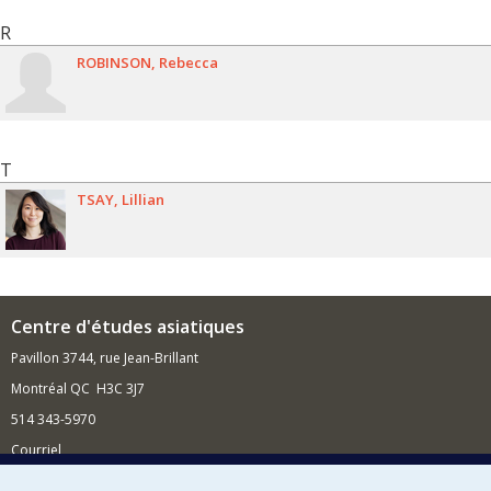
R
ROBINSON
Rebecca
T
TSAY
Lillian
Centre d'études asiatiques
Pavillon 3744, rue Jean-Brillant
Montréal QC H3C 3J7
514 343-5970
Courriel
Nouvelles et événements