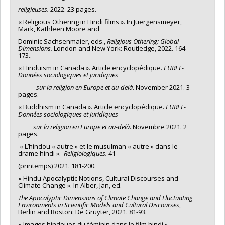
religieuses.
2022. 23 pages.
« Religious Othering in Hindi films ». In Juergensmeyer,
Mark, Kathleen Moore and
Dominic Sachsenmaier, eds.,
Religious Othering: Global
Dimensions.
London and New York: Routledge, 2022. 164-
173..
« Hinduism in Canada ». Article encyclopédique.
EUREL-
Données sociologiques et juridiques
sur la religion en Europe et au-delà
. November 2021. 3
pages.
« Buddhism in Canada ». Article encyclopédique.
EUREL-
Données sociologiques et juridiques
sur la religion en Europe et au-delà
. Novembre 2021. 2
pages.
« L’hindou « autre » et le musulman « autre » dans le
drame hindi ».
Religiologiques.
41
(printemps) 2021. 181-200.
« Hindu Apocalyptic Notions, Cultural Discourses and
Climate Change ». In Alber, Jan, ed.
The Apocalyptic Dimensions of Climate Change and Fluctuating
Environments in Scientific Models and Cultural Discourses
,
Berlin and Boston: De Gruyter, 2021. 81-93.
« Images hindoues du féminin dans le film hindi ».