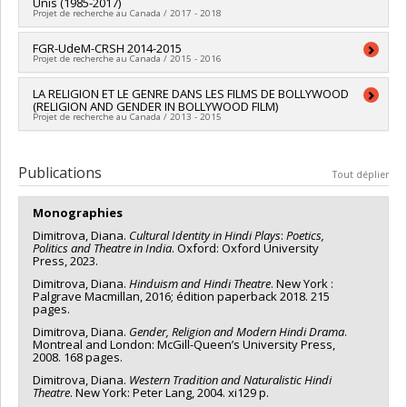
Unis (1985-2017)
Sources de financement :
CRSH/Conseil de recherches en
Projet de recherche au Canada / 2017 - 2018
sciences humaines du Canada
Programmes de subvention :
PVXXXXXX-Subvention Savoir
Chercheur principal :
FGR-UdeM-CRSH 2014-2015
Diana Dimitrova
Projet de recherche au Canada / 2015 - 2016
Sources de financement :
CRSH/Conseil de recherches en
sciences humaines du Canada
Sources de financement :
LA RELIGION ET LE GENRE DANS LES FILMS DE BOLLYWOOD
CRSH/Conseil de recherches en
Programmes de subvention :
PVX20020-Subvention
(RELIGION AND GENDER IN BOLLYWOOD FILM)
sciences humaines du Canada
institutionnelle du CRSH - Subventions d'exploration
Projet de recherche au Canada / 2013 - 2015
Programmes de subvention :
PVXXXXXX-FGR – Subvention de
recherche institutionnelle
Chercheur principal :
Diana Dimitrova
Sources de financement :
CRSH/Conseil de recherches en
Publications
Tout déplier
sciences humaines du Canada
Programmes de subvention :
PVX20020-Subvention
Monographies
institutionnelle du CRSH - Subventions d'exploration
Dimitrova, Diana.
Cultural Identity in Hindi Plays
:
Poetics,
Politics and Theatre in India
. Oxford: Oxford University
Press, 2023.
Dimitrova, Diana.
Hinduism and Hindi Theatre
. New York :
Palgrave Macmillan, 2016; édition paperback 2018. 215
pages.
Dimitrova, Diana.
Gender, Religion and Modern Hindi Drama
.
Montreal and London: McGill-Queen’s University Press,
2008. 168 pages.
Dimitrova, Diana.
Western Tradition and Naturalistic Hindi
Theatre
. New York: Peter Lang, 2004. xi129 p.