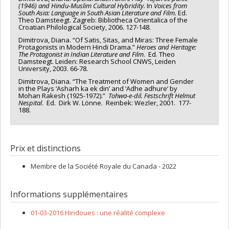
(1946) and Hindu-Muslim Cultural Hybridity.
In
Voices from
South Asia:
Language in South Asian Literature and Film.
Ed.
Theo Damsteegt. Zagreb: Bibliotheca Orientalica of the
Croatian Philological Society, 2006. 127-148.
Dimitrova, Diana. “Of Satis, Sitas, and Miras: Three Female
Protagonists in Modern Hindi Drama.”
Heroes and Heritage:
The Protagonist in Indian Literature and Film
. Ed. Theo
Damsteegt. Leiden: Research School CNWS, Leiden
University, 2003. 66-78.
Dimitrova, Diana. “The Treatment of Women and Gender
in the Plays ‘Asharh ka ek din’ and ‘Adhe adhure’ by
Mohan Rakesh (1925-1972).”
Tohwa-e-dil.
Festschrift Helmut
Nespital
. Ed. Dirk W. Lönne. Reinbek: Wezler, 2001. 177-
188.
Prix et distinctions
Membre de la Société Royale du Canada - 2022
Informations supplémentaires
01-03-2016 Hindoues : une réalité complexe