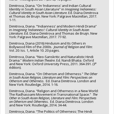
Dimitrova, Diana. “On ‘Indianness’ and Indian Cultural
Identity in South Asian Literature” in
Imagining Indianness:
Cultural Identity in South Asian Literature.
Ed. Diana Dimitrova
et Thomas de Bruijn. New York: Palgrave Macmillan, 2017.
1-11.
Dimitrova, Diana. “’Indianness’ and Modern Hindi Drama”
in
Imagining
’Indianness’
:
Cultural Identity in South Asian
Literature.
Ed. Diana Dimitrova and Thomas de Bruijn. New
York: Palgrave Macmillan, 2017. 77-92.
Dimitrova, Diana (2016) Hinduism and Its Others in
Bollywood Film of the 2000s.
Journal of Religion and Film
:
Vol. 20: Iss. 1, Article 10. 20 pages.
Dimitrova, Diana. “Neo-Sanskritic and Naturalistic Hindi
Drama.”
Modern Indian
Theatre
. Ed. Nandi Bhatia. Oxford
e
and New York: Oxford University Press, 2011. 364-391. (3
édition).
Dimitrova, Diana. “On Otherism and Otherness.”
The Other
in South Asian Religion,
Literature and Film: Perspectives on
Otherism and Otherness.
Ed. Diana Dimitrova. London and
New York: Routledge, 2014. 1-16.
Dimitrova, Diana. “Religion and Otherness in a New World:
The Radhasoami Movement in Transnational Space.”
The
Other in South Asian Religion, Literature and Film: Perspectives
on Otherism and Otherness.
Ed. Diana Dimitrova. London
and New York: Routledge, 2014. 34-44.
Dimitrova, Diana. “The Politics of Otherness: The Hindi