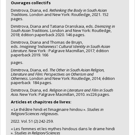
Ouvrages collectifs
Dimitrova, Diana, ed.
Rethinking the Body in South Asian
Traditions.
London and New York: Routledge, 2021. 152
pages.
Dimitrova, Diana and Tatiana Oranskaia, eds.
Divinizing in
South Asian Traditions.
London and New York: Routledge,
2018; édition paperback 2020. 146 pages.
Dimitrova, Diana and Thomas de Bruijn,
eds.
Imagining
’Indianness’
: Cultural Identity in
South Asian
Literature
. New York : Palgrave Macmillan, 2017; édition
paperback 2019. 166
pages.
Dimitrova, Diana, ed.
The Other in South Asian Religion,
Literature and Film:
Perspectives on Otherism and
Otherness.
London and New York: Routledge, 2014; édition
paperback 184 pages.
Dimitrova, Diana, ed.
Religion in Literature and Film in South
Asia
. New York: Palgrave Macmillan, 2010. xv226 pages.
Articles et chapitres de livres:
« Le théâtre hindi et l’imaginaire hindou ».
Studies in
Religion/Sciences religieuses.
2022. Vol. 51 (2) 242-259.
« Les femmes et les mythes hindous dans le drame hindi
».
Studies in Religion/Sciences