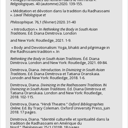
Religiologiques.
40 (automne) 2020. 139-155.
« Méditation et dévotion dans la tradition du Radhasoami
».
Laval Théologique et
Philosophique
. 76,1 (février) 2020. 31-40
« Introduction ». In
Rethinking the Body in South Asian
Traditions.
Éd. Diana Dimitrova. London
and New York: Routledge, 2021. 1-9.
« Body and Devotionalism: Yoga, bhakti and pilgrimage in
the Radhsoami tradition ». In
Rethinking the Body in
South Asian Traditions.
Éd. Diana
Dimitrova. London and New York: Routledge, 2021. 69-84.
Dimitrova, Diana.
Introduction. In Divinizing in South Asian
Traditions.
Ed. Diana Dimitrova et Tatiana Oranskaia.
Lonodn and New York: Routledge, 2018. 1-6.
Dimitrova, Diana.
Divinizing in the Radhasoami Tradition.
IN
Divinizing in South Asian Traditions
. Ed. Diana Dimitrova et
Tatiana Oranskaia. London and New York: Routledge,
2018. 102-115.
Dimitrova, Diana. “Hindi Theatre.“
Oxford Bibliographies
Online.
Ed. By Tracy Coleman. Oxford University Press, juin
2018. 17 pages.
Dimitrova, Diana. “Identité culturelle et spiritualité dans la
tradition de Radhasoami en Amérique du
Nord.”
Théologiques
25/1 (2018). 18 pages.