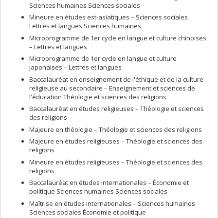
Sciences humaines Sciences sociales
Hinduism and Hindi Theatre
(Palgrave Macmillan, 2016, paperback
2018); de
Gender, Religion and Modern Hindi Drama
(McGill-Queen’s
Mineure en études est-asiatiques – Sciences sociales
University Press, 2008) et de
Western Tradition and Naturalistic Hindi
Lettres et langues Sciences humaines
Theatre
(Peter Lang, 2004) Ses ouvrages collectifs incluent
Rethinking
Microprogramme de 1er cycle en langue et culture chinoises
the Body in South Asian Traditions
(Routledge, 2021);
Divinizing in South
– Lettres et langues
Asian Traditions
(Routledge, 2018, paperback 2020, avec Tatiana
Microprogramme de 1er cycle en langue et culture
Oranskaia);
Imagining Indiannes: Cultural Identity and
japonaises – Lettres et langues
Literature.
(Palgrave Macmillan, 2017, paperback 2019, avec Thomas
de Bruijn);
The Other in South Asian religion, literature and film:
Baccalauréat en enseignement de l'éthique et de la culture
perspectives on otherism and otherness
(Routledge, 2014, paperback
religieuse au secondaire – Enseignement et sciences de
2017)
and Religion in Literature and Film in South Asia
(Palgrave
l'éducation Théologie et sciences des religions
Macmillan: 2010).
Baccalauréat en études religieuses – Théologie et sciences
des religions
La professeure Dimitrova offre de cours sur les cultures de l'Inde
et de l'Asie du Sud, incluant de l’hindouisme, du bouddhisme, et du
Majeure en théologie – Théologie et sciences des religions
sikhisme au premier cycle et aux cycles supérieurs. Elle supervise
Majeure en études religieuses – Théologie et sciences des
de thèses et mémoires qui portent sur de différents aspects
religions
d'études sur l'Inde, sur l'Asie et sur la diaspora sud-asiatique et
asiatique.
Mineure en études religieuses – Théologie et sciences des
religions
Baccalauréat en études internationales – Économie et
politique Sciences humaines Sciences sociales
Maîtrise en études internationales – Sciences humaines
Sciences sociales Économie et politique