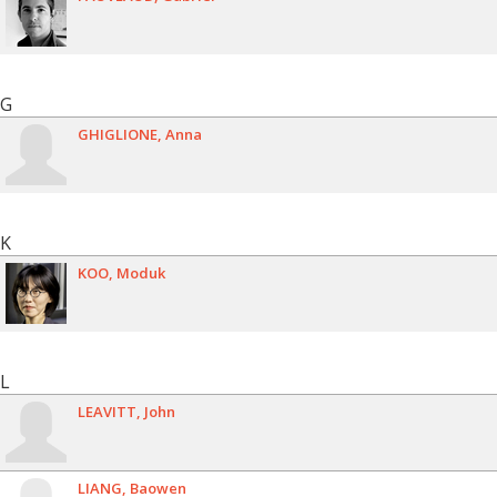
G
GHIGLIONE
Anna
K
KOO
Moduk
L
LEAVITT
John
LIANG
Baowen