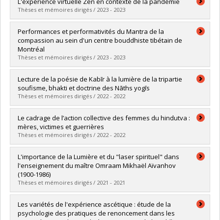
L'expérience virtuelle Zen en contexte de la pandémie
Thèses et mémoires dirigés / 2023 - 2023
Diplômé(e) :
Conroy-Bisson, James
Performances et performativités du Mantra de la
Cycle :
Maîtrise
compassion au sein d'un centre bouddhiste tibétain de
Diplôme obtenu :
M.A.
Montréal
Lien vers le document dans Papyrus
Thèses et mémoires dirigés / 2023 - 2023
Diplômé(e) :
Brancourt, Constant
Lecture de la poésie de Kabīr à la lumière de la tripartie
Cycle :
Maîtrise
soufisme, bhakti et doctrine des Nāths yogīs
Diplôme obtenu :
M.A.
Thèses et mémoires dirigés / 2022 - 2022
Lien vers le document dans Papyrus
Diplômé(e) :
Benchaib, Sonia
Le cadrage de l’action collective des femmes du hindutva :
Cycle :
Maîtrise
mères, victimes et guerrières
Diplôme obtenu :
M.A.
Thèses et mémoires dirigés / 2022 - 2022
Lien vers le document dans Papyrus
Diplômé(e) :
Laporta, Justine
L'importance de la Lumière et du "laser spirituel" dans
Cycle :
Maîtrise
l'enseignement du maître Omraam Mikhaël Aïvanhov
Diplôme obtenu :
M. Sc.
(1900-1986)
Lien vers le document dans Papyrus
Thèses et mémoires dirigés / 2021 - 2021
Diplômé(e) :
Frémond, Pascale
Les variétés de l'expérience ascétique : étude de la
Cycle :
Maîtrise
psychologie des pratiques de renoncement dans les