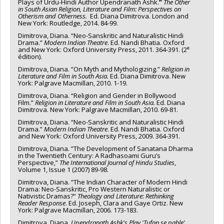
Plays of Urdu-Hindi Author Upendranath Ashk.
”
The Other
in South Asian Religion, Literature and Film: Perspectives on
Otherism and Otherness.
Ed. Diana Dimitrova. London and
New York: Routledge, 2014. 84-99.
Dimitrova, Diana. “Neo-Sanskritic and Naturalistic Hindi
Drama.”
Modern Indian
Theatre
. Ed. Nandi Bhatia. Oxford
e
and New York: Oxford University Press, 2011. 364-391. (2
édition).
Dimitrova, Diana. “On Myth and Mythologizing.”
Religion in
Literature and Film in
South Asia.
Ed. Diana Dimitrova. New
York: Palgrave Macmillan, 2010. 1-19.
Dimitrova, Diana. “Religion and Gender in Bollywood
Film.”
Religion in Literature and
Film in South Asia.
Ed. Diana
Dimitrova. New York: Palgrave Macmillan, 2010. 69-81.
Dimitrova, Diana. “Neo-Sanskritic and Naturalistic Hindi
Drama.”
Modern Indian
Theatre
. Ed. Nandi Bhatia. Oxford
and New York: Oxford University Press, 2009. 364-391.
Dimitrova, Diana. ”The Development of Sanatana Dharma
in the Twentieth Century: A Radhasoami Guru’s
Perspective,”
The International Journal of Hindu Studies
,
Volume 1, Issue 1 (2007) 89-98.
Dimitrova, Diana. “The Indian Character of Modern Hindi
Drama: Neo-Sanskritic, Pro Western Naturalistic or
Nativistic Dramas?”
Theology and Literature: Rethinking
Reader Response
. Ed. Joseph, Clara and Gaye Ortiz. New
York: Palgrave Macmillan, 2006. 173-183.
Dimitrova, Diana.
Upendranath Ashk's Play 'Tufan se pahle'