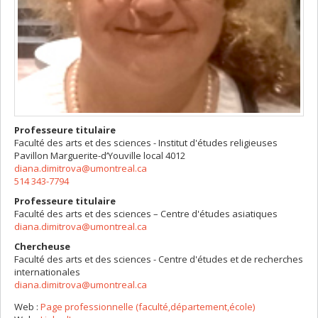
Professeure titulaire
Faculté des arts et des sciences - Institut d'études religieuses
Pavillon Marguerite-d’Youville
local 4012
diana.dimitrova@umontreal.ca
514 343-7794
Professeure titulaire
Faculté des arts et des sciences – Centre d'études asiatiques
diana.dimitrova@umontreal.ca
Chercheuse
Faculté des arts et des sciences - Centre d'études et de recherches
internationales
diana.dimitrova@umontreal.ca
Web :
Page professionnelle (faculté,département,école)