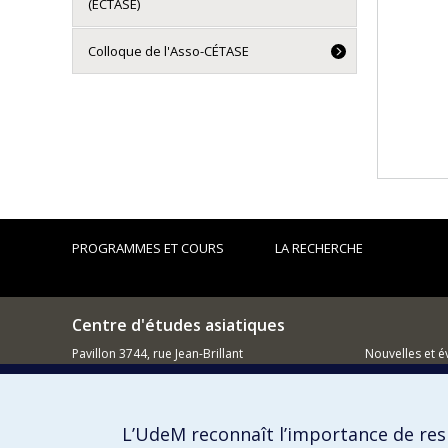
(ECTASE)
Colloque de l'Asso-CÉTASE
PROGRAMMES ET COURS
LA RECHERCHE
Centre d'études asiatiques
Pavillon 3744, rue Jean-Brillant
Nouvelles et 
Montréal QC H3C 3J7
Comment so
514 343-5970
L’UdeM reconnaît l’importance de resp
Courriel