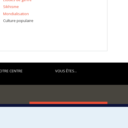
Sikhisme
Mondialisation
Culture populaire
OTRE CENTRE
VOUS ÊTES...
FACULTÉ DES ARTS ET DES SCIENCES
Nos départements et écoles
Nos centres d'études