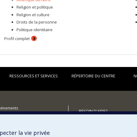
Religion et politique
Religion et culture
Droits de la personne
Politique identitaire
Profil complet
RESSOURCES ET SERVICES
RÉPERTOIRE DU CENTRE
N
événements
BESOIN D'AIDE?
utenir le Centre ?
Plan du site
Signaler une erreur
ecter la vie privée
Accessibilité