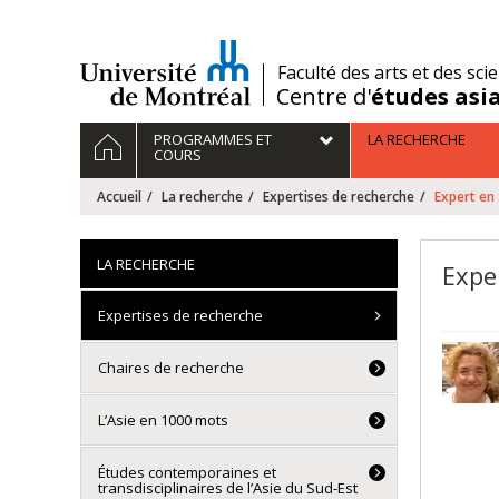
Passer
au
contenu
/
Faculté des arts et des sci
Centre d'
études asi
Navigation
ACCUEIL
PROGRAMMES ET
LA RECHERCHE
principale
COURS
Accueil
La recherche
Expertises de recherche
Expert en 
LA RECHERCHE
Expe
Expertises de recherche
Chaires de recherche
L’Asie en 1000 mots
Études contemporaines et
transdisciplinaires de l’Asie du Sud-Est