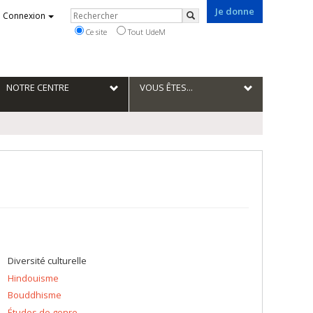
Je donne
Rechercher
Connexion
Rechercher
Ce site
Tout UdeM
NOTRE CENTRE
VOUS ÊTES...
Diversité culturelle
Hindouisme
Bouddhisme
Études de genre