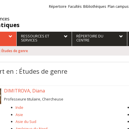
Liens
Répertoire
Facultés
Bibliothèques
Plan campus
externes
ences
atiques
RESSOURCES ET
RÉPERTOIRE DU
SERVICES
CENTRE
: Études de genre
rt en : Études de genre
DIMITROVA, Diana
Professeure titulaire, Chercheuse
Inde
Asie
Asie du Sud
Amérique du Nord