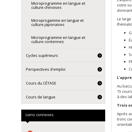
Microprogramme en langue et
votre so
culture chinoises
donnant
Le large
Microprogamme en langue et
thémati
culture japonaises
G
Microprogramme en langue et
É
culture coréennes
H
S
Cycles supérieurs
P
C
Perspectives d'emploi
L’appre
Cours du CÉTASE
Au bacca
15 cours
à des la
Cours de langue
Trois o
Après av
Liens connexes
tronc co
orienta