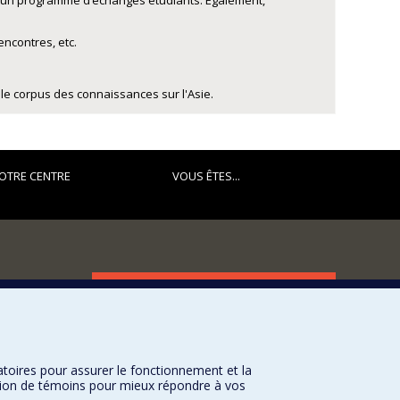
 d’un programme d’échanges étudiants. Également,
encontres, etc.
e corpus des connaissances sur l'Asie.
OTRE CENTRE
VOUS ÊTES...
FACULTÉ DES ARTS ET DES SCIENCES
Nos départements et écoles
Nos centres d'études
atoires pour assurer le fonctionnement et la
Nos programmes et cours
sation de témoins pour mieux répondre à vos