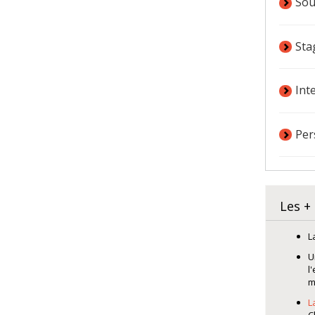
Sou
Sta
Int
Per
Les +
L
U
l
m
L