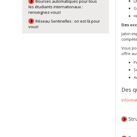
L
Bourses automatiques pour tous
les étudiants internationaux :
G
renseignez-vous!
H
Réseau Sentinelles : on est là pour
Des occ
vous!
Jalon im
compéten
Vous pou
offre au
P
S
A
Des q
informa
Str