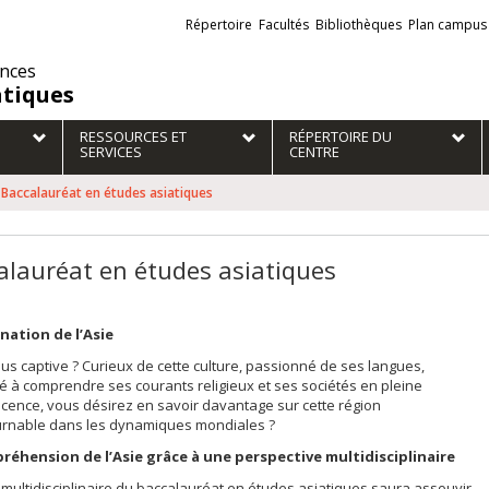
Liens
Répertoire
Facultés
Bibliothèques
Plan campus
externes
ences
atiques
RESSOURCES ET
RÉPERTOIRE DU
SERVICES
CENTRE
Baccalauréat en études asiatiques
alauréat en études asiatiques
ination de l’Asie
ous captive ? Curieux de cette culture, passionné de ses langues,
é à comprendre ses courants religieux et ses sociétés en pleine
cence, vous désirez en savoir davantage sur cette région
urnable dans les dynamiques mondiales ?
réhension de l’Asie grâce à une perspective multidisciplinaire
 multidisciplinaire du baccalauréat en études asiatiques saura assouvir