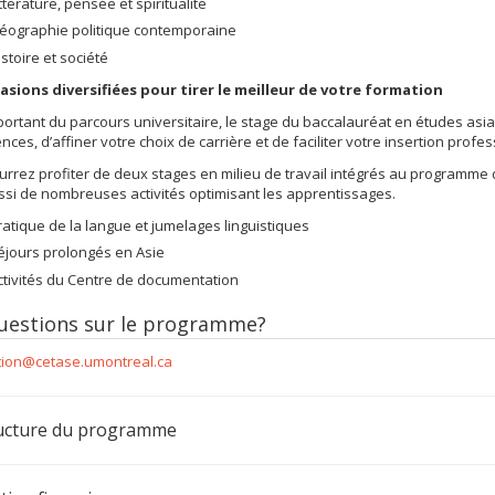
ittérature, pensée et spiritualité
éographie politique contemporaine
istoire et société
asions diversifiées pour tirer le meilleur de votre formation
portant du parcours universitaire, le stage du baccalauréat en études asi
ces, d’affiner votre choix de carrière et de faciliter votre insertion profes
rrez profiter de deux stages en milieu de travail intégrés au programme 
ssi de nombreuses activités optimisant les apprentissages.
ratique de la langue et jumelages linguistiques
éjours prolongés en Asie
ctivités du Centre de documentation
uestions sur le programme?
tion@cetase.umontreal.ca
ucture du programme