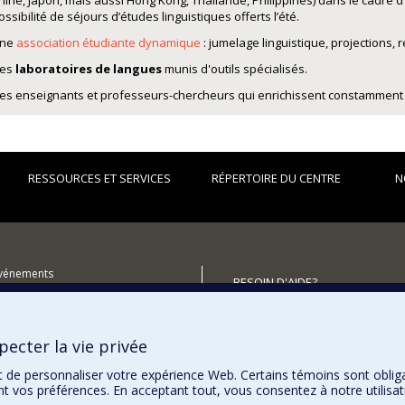
hine, Japon, mais aussi Hong Kong, Thaïlande, Philippines) dans le cadre
ossibilité de séjours d’études linguistiques offerts l’été.
ne
association étudiante dynamique
: jumelage linguistique, projections, r
es
laboratoires de langues
munis d'outils spécialisés.
es enseignants et professeurs-chercheurs qui enrichissent constamment l
RESSOURCES ET SERVICES
RÉPERTOIRE DU CENTRE
N
événements
BESOIN D'AIDE?
utenir le Centre ?
Plan du site
Signaler une erreur
ecter la vie privée
Accessibilité
t de personnaliser votre expérience Web. Certains témoins sont oblig
ent vos préférences. En acceptant tout, vous consentez à notre utili