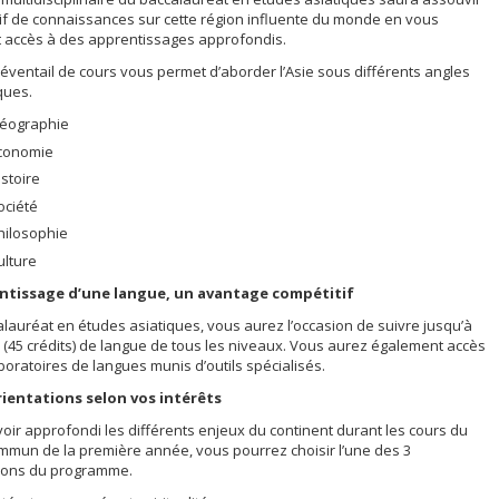
if de connaissances sur cette région influente du monde en vous
 accès à des apprentissages approfondis.
 éventail de cours vous permet d’aborder l’Asie sous différents angles
ques.
éographie
conomie
istoire
ociété
hilosophie
ulture
ntissage d’une langue, un avantage compétitif
lauréat en études asiatiques, vous aurez l’occasion de suivre jusqu’à
 (45 crédits) de langue de tous les niveaux. Vous aurez également accès
boratoires de langues munis d’outils spécialisés.
rientations selon vos intérêts
oir approfondi les différents enjeux du continent durant les cours du
mmun de la première année, vous pourrez choisir l’une des 3
tions du programme.