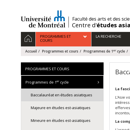
Passer
au
contenu
/
Faculté des arts et des sci
Centre d'
études asi
Navigation
ACCUEIL
PROGRAMMES ET
LA RECHERCHE
principale
COURS
er
Accueil
Programmes et cours
Programmes de 1
cycle
PROGRAMMES ET COURS
Bacc
er
Programmes de 1
cycle
La fasc
Baccalauréat en études asiatiques
L’Asie v
intéress
Majeure en études est-asiatiques
efferves
inconto
Mineure en études est-asiatiques
La comp
L’aspect