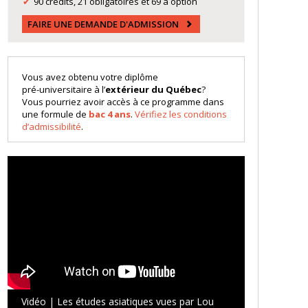
90 crédits, 21 obligatoires et 69 à option
FAIRE UNE DEMANDE D'ADMISSION
Vous avez obtenu votre diplôme
pré-universitaire à l’
extérieur du Québec
?
Vous pourriez avoir accès à ce programme dans
une formule de
bac 4 ans
.
Vérifiez les conditions
d’admissibilité
.
Vidéo | Les études asiatiques vues par Lou