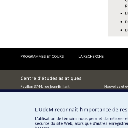
C
p
U
D
D
PROGRAMMES ET COURS
LA RECHERCHE
Centre d'études asiatiques
Pavillon 3744, rue Jean-Brillant
Nouvelles et 
Montréal QC H3C 3J7
Comment so
514 343-5970
L’UdeM reconnaît l’importance de resp
Courriel
L’utilisation de témoins nous permet d’améliorer e
sécurité du site Web, alors que d’autres enregistr