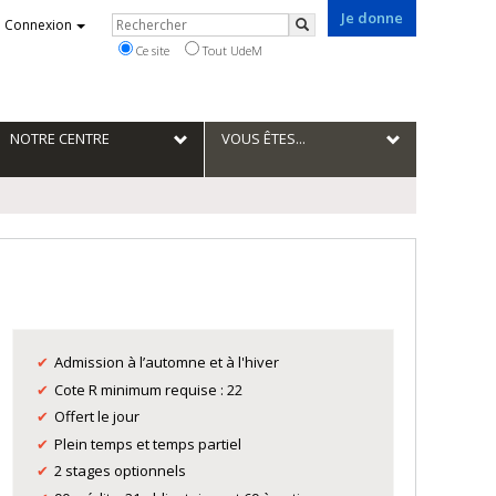
Je donne
Rechercher
Connexion
Rechercher
Ce site
Tout UdeM
NOTRE CENTRE
VOUS ÊTES...
Admission à l’automne et à l'hiver
Cote R minimum requise : 22
Offert le jour
Plein temps et temps partiel
2 stages optionnels