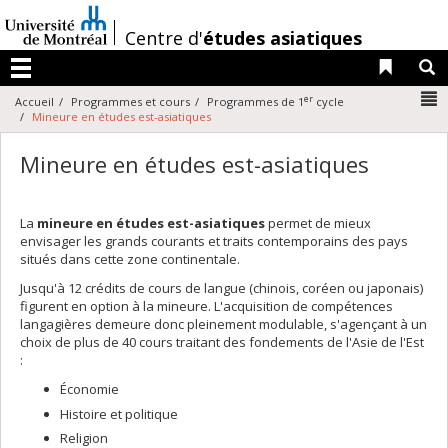
Passer
au
/
Centre d'
études asiatiques
contenu
Liens 
R
Menu
N
er
Accueil
Programmes et cours
Programmes de 1
cycle
Mineure en études est-asiatiques
Mineure en études est-asiatiques
La
mineure en études est-asiatiques
permet de mieux
envisager les grands courants et traits contemporains des pays
situés dans cette zone continentale.
Jusqu'à 12 crédits de cours de langue (chinois, coréen ou japonais)
figurent en option à la mineure. L'acquisition de compétences
langagières demeure donc pleinement modulable, s'agençant à un
choix de plus de 40 cours traitant des fondements de l'Asie de l'Est
:
Économie
Histoire et politique
Religion