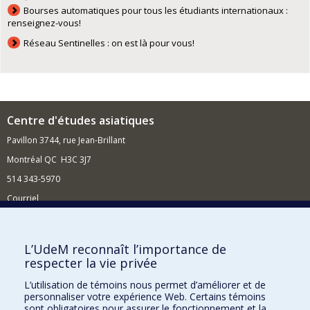
Bourses automatiques pour tous les étudiants internationaux :
renseignez-vous!
Réseau Sentinelles : on est là pour vous!
Centre d'études asiatiques
Pavillon 3744, rue Jean-Brillant
Montréal QC H3C 3J7
514 343-5970
Courriel
Nouvelles et événements
Comment soutenir le Centre ?
L’UdeM reconnaît l’importance de
respecter la vie privée
BESOIN D'AIDE?
L’utilisation de témoins nous permet d’améliorer et de
Plan du site
personnaliser votre expérience Web. Certains témoins
Signaler une erreur
sont obligatoires pour assurer le fonctionnement et la