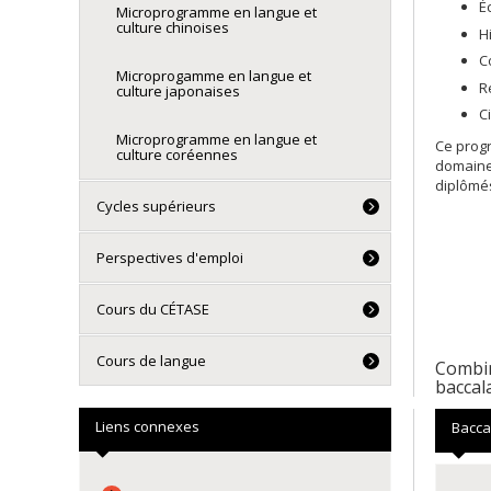
É
Microprogramme en langue et
culture chinoises
H
C
Microprogamme en langue et
R
culture japonaises
C
Microprogramme en langue et
Ce prog
culture coréennes
domaines
diplômés
Cycles supérieurs
Perspectives d'emploi
Cours du CÉTASE
Cours de langue
Combin
baccal
Liens connexes
Bacca