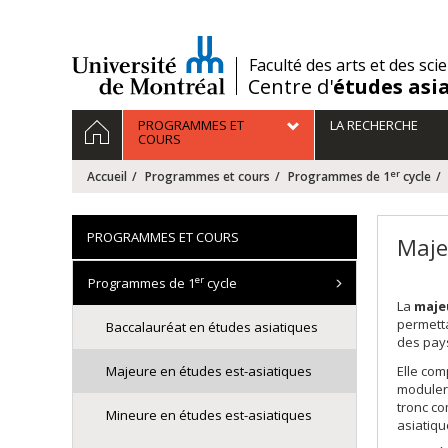
Passer
au
contenu
/
Faculté des arts et des sci
Centre d'
études asi
Navigation
ACCUEIL
PROGRAMMES ET
LA RECHERCHE
principale
COURS
er
Accueil
Programmes et cours
Programmes de 1
cycle
PROGRAMMES ET COURS
Maje
er
Programmes de 1
cycle
La
maje
permetta
Baccalauréat en études asiatiques
des pays
Majeure en études est-asiatiques
Elle com
moduler 
tronc co
Mineure en études est-asiatiques
asiatiqu