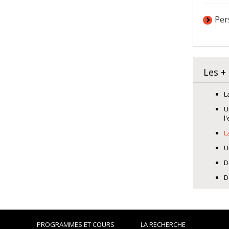
Per
Les +
L
U
l
L
U
D
D
PROGRAMMES ET COURS
LA RECHERCHE