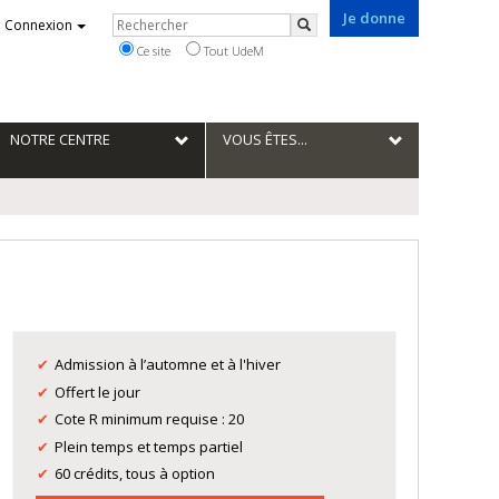
Je donne
Rechercher
Connexion
Rechercher
Ce site
Tout UdeM
NOTRE CENTRE
VOUS ÊTES...
Admission à l’automne et à l'hiver
Offert le jour
Cote R minimum requise : 20
Plein temps et temps partiel
60 crédits, tous à option