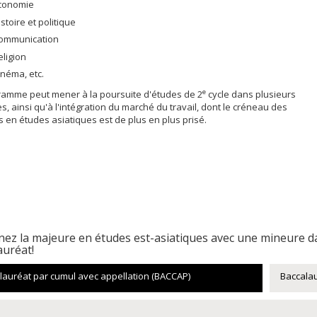
conomie
istoire et politique
ommunication
eligion
inéma, etc.
e
ramme peut mener à la poursuite d'études de 2
cycle dans plusieurs
, ainsi qu'à l'intégration du marché du travail, dont le créneau des
 en études asiatiques est de plus en plus prisé.
ez la majeure en études est-asiatiques avec une mineure da
auréat!
lauréat par cumul avec appellation (BACCAP)
Baccala