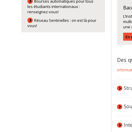
Bourses automatiques pour tous
les étudiants internationaux :
Bacc
renseignez-vous!
L’Ins
Réseau Sentinelles : on est là pour
mult
vous!
une 
En 
Des q
informa
Str
Sou
Int