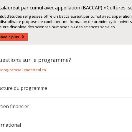
alauréat par cumul avec appellation (BACCAP) « Cultures, soc
titut d’études religieuses offre un baccalauréat par cumul avec appellation
idisciplinaire propose de combiner une formation de premier cycle univers
autre discipline des sciences humaines ou des sciences sociales.
savoir plus
uestions sur le programme?
tion
@cetase.umontreal.ca
ucture du programme
tien financier
ernational