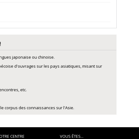
!
langues japonaise ou chinoise.
bécoise d'ouvrages sur les pays asiatiques, misant sur
encontres, etc.
e corpus des connaissances sur l'Asie.
OTRE CENTRE
VOUS ÊTES...