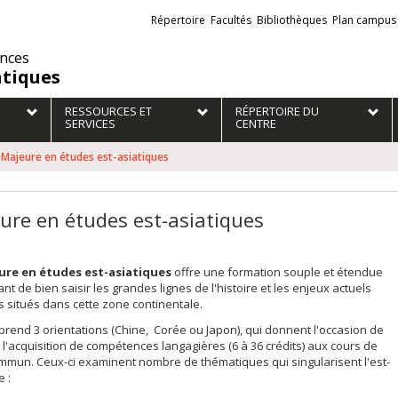
Liens
Répertoire
Facultés
Bibliothèques
Plan campus
externes
ences
atiques
RESSOURCES ET
RÉPERTOIRE DU
SERVICES
CENTRE
Majeure en études est-asiatiques
ure en études est-asiatiques
ure en études est-asiatiques
offre une formation souple et étendue
nt de bien saisir les grandes lignes de l'histoire et les enjeux actuels
 situés dans cette zone continentale.
prend 3 orientations (Chine, Corée ou Japon), qui donnent l'occasion de
l'acquisition de compétences langagières (6 à 36 crédits) aux cours de
mmun. Ceux-ci examinent nombre de thématiques qui singularisent l'est-
e :