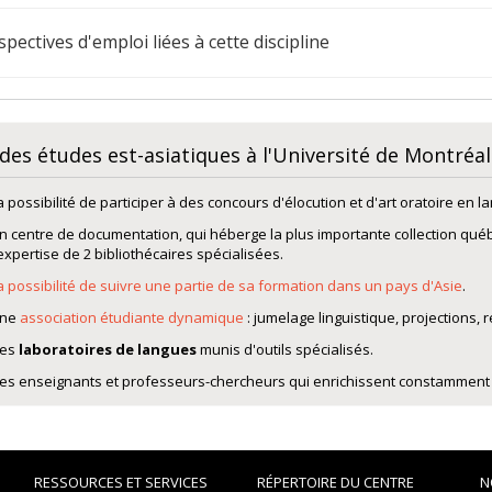
spectives d'emploi liées à cette discipline
 des études est-asiatiques à l'Université de Montréal
a possibilité de participer à des concours d'élocution et d'art oratoire en 
n centre de documentation, qui héberge la plus importante collection qué
'expertise de 2 bibliothécaires spécialisées.
a possibilité de suivre une partie de sa formation dans un pays d'Asie
.
ne
association étudiante dynamique
: jumelage linguistique, projections, r
es
laboratoires de langues
munis d'outils spécialisés.
es enseignants et professeurs-chercheurs qui enrichissent constamment l
RESSOURCES ET SERVICES
RÉPERTOIRE DU CENTRE
N