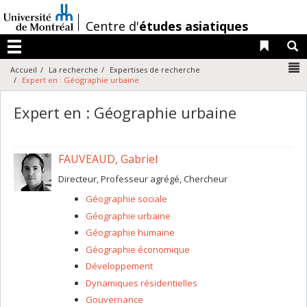
Passer
au
/
Centre d'
études asiatiques
contenu
Liens 
R
Menu
N
Accueil
La recherche
Expertises de recherche
Expert en : Géographie urbaine
Expert en : Géographie urbaine
FAUVEAUD, Gabriel
Directeur, Professeur agrégé, Chercheur
Géographie sociale
Géographie urbaine
Géographie humaine
Géographie économique
Développement
Dynamiques résidentielles
Gouvernance