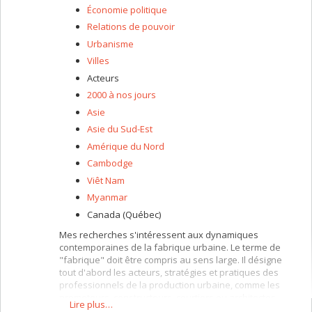
Économie politique
Relations de pouvoir
Urbanisme
Villes
Acteurs
2000 à nos jours
Asie
Asie du Sud-Est
Amérique du Nord
Cambodge
Viêt Nam
Myanmar
Canada (Québec)
Mes recherches s'intéressent aux dynamiques
contemporaines de la fabrique urbaine. Le terme de
"fabrique" doit être compris au sens large. Il désigne
tout d'abord les acteurs, stratégies et pratiques des
professionnels de la production urbaine, comme les
promoteurs, constructeurs, courtiers ou architectes.
Lire plus…
Ensuite, la notion de fabrique urbaine implique de