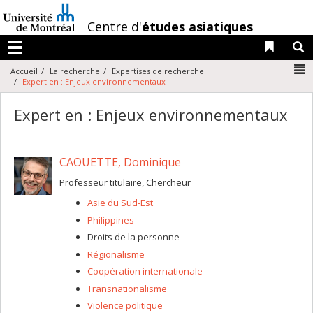
Passer
au
/
Centre d'
études asiatiques
contenu
Liens 
R
Menu
N
Accueil
La recherche
Expertises de recherche
Expert en : Enjeux environnementaux
Expert en : Enjeux environnementaux
CAOUETTE, Dominique
Professeur titulaire, Chercheur
Asie du Sud-Est
Philippines
Droits de la personne
Régionalisme
Coopération internationale
Transnationalisme
Violence politique