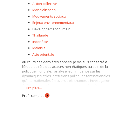
Action collective
Mondialisation
Mouvements sociaux
Enjeux environnementaux
Développement humain
Thaïlande
Indonésie
Malaisie
Asie orientale
Au cours des dernières années, je me suis consacré à
l’étude du rôle des acteurs non-étatiques au sein de la
politique mondiale. J’analyse leur influence sur les
dynamiques et les institutions politiques tant nationales
qu’internationales à travers trois champs d’investigation
:1- l’économie politique des ressources naturelles au
Lire plus…
sein des pays du Sud, 2- le développement et la
coopération internationale, et 3- les relations
Profil complet
internationales et transnationales de l’Asie du Sud-Est.
Le premier champ vise les enjeux de pouvoir et d’équité
socioéconomique en lien avec le contrôle et
l’exploitation des ressources naturelles dans les zones