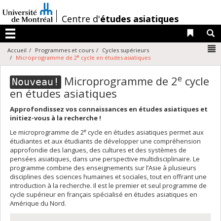
Passer
au
/
Centre d'
études asiatiques
contenu
Liens 
R
Menu
N
Accueil
Programmes et cours
Cycles supérieurs
e
Microprogramme de 2
cycle en études asiatiques
e
Microprogramme de 2
cycle
Nouveau!
en études asiatiques
Approfondissez vos connaissances en études asiatiques et
initiez-vous à la recherche !
e
Le microprogramme de 2
cycle en études asiatiques permet aux
étudiantes et aux étudiants de développer une compréhension
approfondie des langues, des cultures et des systèmes de
pensées asiatiques, dans une perspective multidisciplinaire. Le
programme combine des enseignements sur l’Asie à plusieurs
disciplines des sciences humaines et sociales, tout en offrant une
introduction à la recherche. Il est le premier et seul programme de
cycle supérieur en français spécialisé en études asiatiques en
Amérique du Nord.