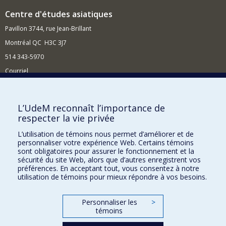
Centre d'études asiatiques
Pavillon 3744, rue Jean-Brillant
Montréal QC H3C 3J7
514 343-5970
Courriel
Nouvelles et événements
Comment soutenir le Centre ?
L’UdeM reconnaît l’importance de
respecter la vie privée
BESOIN D'AIDE?
L’utilisation de témoins nous permet d’améliorer et de
Plan du site
personnaliser votre expérience Web. Certains témoins
Signaler une erreur
sont obligatoires pour assurer le fonctionnement et la
sécurité du site Web, alors que d’autres enregistrent vos
Accessibilité
préférences. En acceptant tout, vous consentez à notre
utilisation de témoins pour mieux répondre à vos besoins.
FACULTÉ DES ARTS ET DES SCIENCES
Nos départements et écoles
Personnaliser les
>
témoins
Nos centres d'études