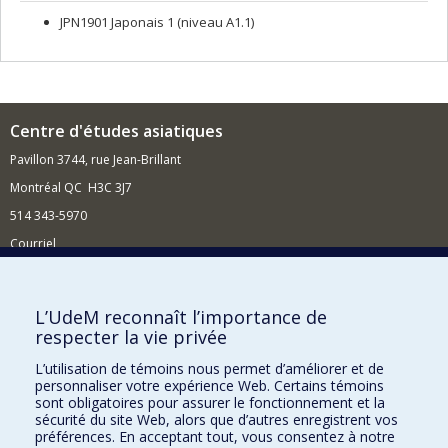
JPN1901 Japonais 1 (niveau A1.1)
Centre d'études asiatiques
Pavillon 3744, rue Jean-Brillant
Montréal QC H3C 3J7
514 343-5970
Courriel
Nouvelles et événements
Comment soutenir le Centre ?
L’UdeM reconnaît l’importance de
respecter la vie privée
BESOIN D'AIDE?
L’utilisation de témoins nous permet d’améliorer et de
Plan du site
personnaliser votre expérience Web. Certains témoins
Signaler une erreur
sont obligatoires pour assurer le fonctionnement et la
sécurité du site Web, alors que d’autres enregistrent vos
Accessibilité
préférences. En acceptant tout, vous consentez à notre