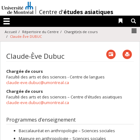
Passer
au
/
Centre d'
études asiatiques
contenu
Liens 
R
Menu
N
Accueil
Répertoire du Centre
Chargé(e)s de cours
Claude-Ève DUBUC
Vcard
Imp
Claude-Ève Dubuc
Chargée de cours
Faculté des arts et des sciences - Centre de langues
claude-eve.dubuc@umontreal.ca
Chargée de cours
Faculté des arts et des sciences – Centre d'études asiatiques
claude-eve.dubuc@umontreal.ca
Programmes d’enseignement
Baccalauréat en anthropologie – Sciences sociales
Majeure en anthropologie – Sciences sociales