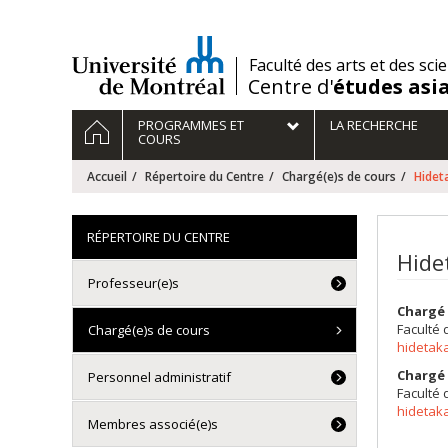
Passer
au
contenu
/
Faculté des arts et des sci
Centre d'
études asi
Navigation
ACCUEIL
PROGRAMMES ET
LA RECHERCHE
principale
COURS
Accueil
Répertoire du Centre
Chargé(e)s de cours
Hide
RÉPERTOIRE DU CENTRE
Hide
Professeur(e)s
Chargé 
Faculté 
Chargé(e)s de cours
hidetak
Chargé 
Personnel administratif
Faculté 
hidetak
Membres associé(e)s