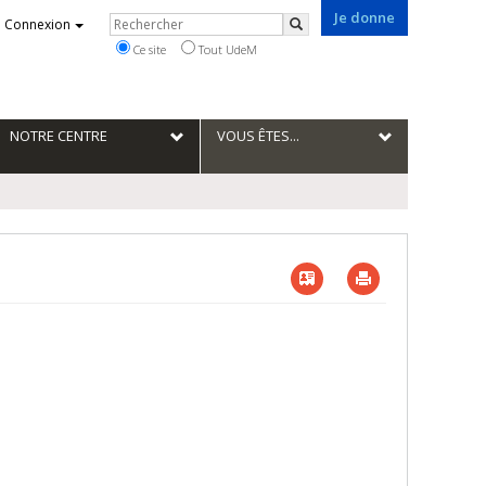
Je donne
Rechercher
Connexion
Rechercher
Ce site
Tout UdeM
NOTRE CENTRE
VOUS ÊTES...
Vcard
Imprimer