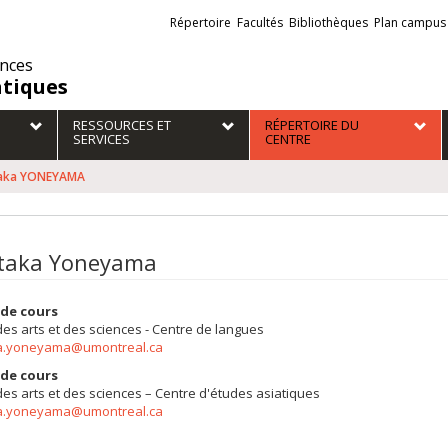
Liens
Répertoire
Facultés
Bibliothèques
Plan campus
externes
ences
atiques
RESSOURCES ET
RÉPERTOIRE DU
SERVICES
CENTRE
taka YONEYAMA
taka Yoneyama
de cours
des arts et des sciences - Centre de langues
a.yoneyama@umontreal.ca
de cours
des arts et des sciences – Centre d'études asiatiques
a.yoneyama@umontreal.ca