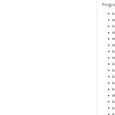
Progr
B
M
B
M
M
M
B
M
B
B
B
B
B
M
B
B
B