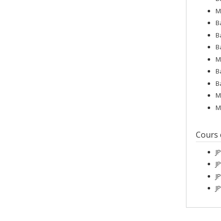
M
B
B
B
M
B
B
M
M
Cours
J
J
J
J