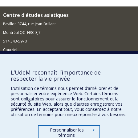
Centre d'études asiatiques
Pavillon 3744, rue Jean-Brillant
Montréal QC H3C 3J7
514 343-5970
Courriel
Nouvelles et événements
Comment soutenir le Centre ?
L’UdeM reconnaît l’importance de
respecter la vie privée
BESOIN D'AIDE?
L’utilisation de témoins nous permet d’améliorer et de
Plan du site
personnaliser votre expérience Web. Certains témoins
Signaler une erreur
sont obligatoires pour assurer le fonctionnement et la
sécurité du site Web, alors que d’autres enregistrent vos
Accessibilité
préférences. En acceptant tout, vous consentez à notre
utilisation de témoins pour mieux répondre à vos besoins.
FACULTÉ DES ARTS ET DES SCIENCES
Nos départements et écoles
Personnaliser les
>
témoins
Nos centres d'études