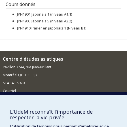
Cours donnés
JPN1901 Japonais 1 (niveau A1.1)
JPN1905 Japonais 5 (niveau A2.2)
JPN1910 Parler en japonais 1 (Niveau B1)
Centre d'études asiatiques
Pavillon 3744, rue Jean-Brillant
Montréal QC H3C 3J7
514 343-5970
Courriel
Nouvelles et événements
Comment soutenir le Centre ?
L’UdeM reconnaît l’importance de
respecter la vie privée
BESOIN D'AIDE?
L’utilisation de témoins nous permet d’améliorer et de
Plan du site