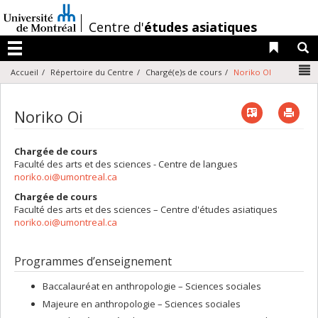
Passer
au
/
Centre d'
études asiatiques
contenu
Liens 
R
Menu
N
Accueil
Répertoire du Centre
Chargé(e)s de cours
Noriko OI
Vcard
Imp
Noriko Oi
Chargée de cours
Faculté des arts et des sciences - Centre de langues
noriko.oi@umontreal.ca
Chargée de cours
Faculté des arts et des sciences – Centre d'études asiatiques
noriko.oi@umontreal.ca
Programmes d’enseignement
Baccalauréat en anthropologie – Sciences sociales
Majeure en anthropologie – Sciences sociales