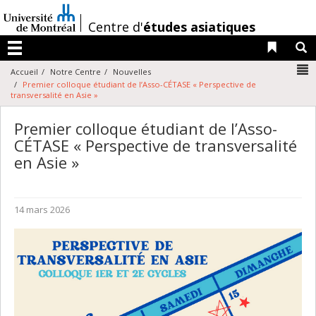
Passer
au
/
Centre d'
études asiatiques
contenu
Liens 
R
Menu
N
Accueil
Notre Centre
Nouvelles
Premier colloque étudiant de l’Asso-CÉTASE « Perspective de
transversalité en Asie »
Premier colloque étudiant de l’Asso-
CÉTASE « Perspective de transversalité
en Asie »
14 mars 2026