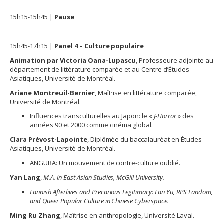
15h15-15h45 |
Pause
15h45-17h15 |
Panel 4 – Culture populaire
Animation par Victoria Oana-Lupascu
, Professeure adjointe au
département de littérature comparée et au Centre d’Études
Asiatiques, Université de Montréal.
Ariane Montreuil-Bernier
, Maîtrise en littérature comparée,
Université de Montréal.
Influences transculturelles au Japon: le «
J-Horror
» des
années 90 et 2000 comme cinéma global.
Clara Prévost-Lapointe
, Diplômée du baccalauréat en Études
Asiatiques, Université de Montréal.
ANGURA: Un mouvement de contre-culture oublié.
Yan Lang
,
M.A. in East Asian Studies, McGill University.
Fannish Afterlives and Precarious Legitimacy: Lan Yu, RPS Fandom,
and Queer Popular Culture in Chinese Cyberspace.
Ming Ru Zhang
, Maîtrise en anthropologie, Université Laval.