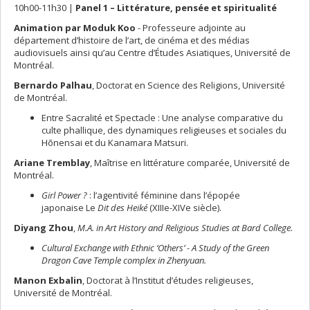
10h00-11h30 |
Panel 1 – Littérature, pensée et spiritualité
Animation par Moduk Koo
- Professeure adjointe au
département d’histoire de l’art, de cinéma et des médias
audiovisuels ainsi qu’au Centre d’Études Asiatiques, Université de
Montréal.
Bernardo Palhau
, Doctorat en Science des Religions, Université
de Montréal.
Entre Sacralité et Spectacle : Une analyse comparative du
culte phallique, des dynamiques religieuses et sociales du
Hōnensai et du Kanamara Matsuri.
Ariane Tremblay
, Maîtrise en littérature comparée, Université de
Montréal.
Girl Power ?
: l’agentivité féminine dans l’épopée
japonaise
Le
Dit des Heiké
(XIIIe-XIVe siècle).
Diyang Zhou
,
M.A. in Art History and Religious Studies at Bard College.
Cultural Exchange with Ethnic ‘Others’ - A Study of the Green
Dragon Cave Temple complex in Zhenyuan.
Manon Exbalin
, Doctorat à l’Institut d’études religieuses,
Université de Montréal.