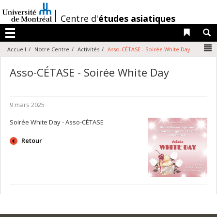
Passer
au
/
Centre d'
études asiatiques
contenu
Liens 
R
Menu
N
Accueil
Notre Centre
Activités
Asso-CÉTASE - Soirée White Day
Asso-CÉTASE - Soirée White Day
9 mars 2025
Soirée White Day - Asso-CÉTASE
Retour