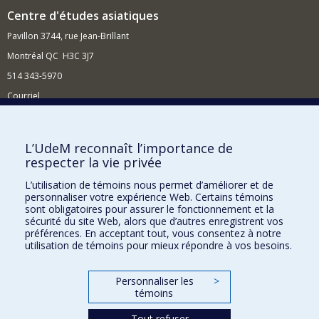
Centre d'études asiatiques
Pavillon 3744, rue Jean-Brillant
Montréal QC H3C 3J7
514 343-5970
Courriel
Nouvelles et événements
Comment soutenir le Centre ?
L’UdeM reconnaît l’importance de
respecter la vie privée
BESOIN D'AIDE?
L’utilisation de témoins nous permet d’améliorer et de
Plan du site
personnaliser votre expérience Web. Certains témoins
Signaler une erreur
sont obligatoires pour assurer le fonctionnement et la
sécurité du site Web, alors que d’autres enregistrent vos
Accessibilité
préférences. En acceptant tout, vous consentez à notre
utilisation de témoins pour mieux répondre à vos besoins.
FACULTÉ DES ARTS ET DES SCIENCES
Nos départements et écoles
Personnaliser les
>
témoins
Nos centres d'études
Tout refuser
Nos programmes et cours